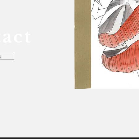
Li
act
s