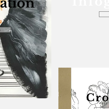
Info
ration
s
Cro