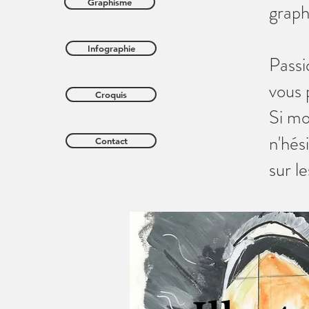
Graphisme
graph
Infographie
Passi
vous p
Croquis
Si mo
n'hés
Contact
sur l